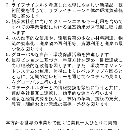
ライフサイクルを考慮した地球にやさしい新製品・技
術開発を通じて、サプライチェーン全体の環境負荷低
減に努めます
脱炭素社会に向けてクリーンエネルギー利用を含めて
すべての事業活動における温室効果ガス低減に取り組
みます
水の効率的な使用や、環境負荷の少ない材料調達、物
流の効率化、廃棄物の再利用等、資源利用と廃棄の最
少化を図ります
グローバルな自然・環境保護活動を推進します
長期ビジョンに基づき、年度方針を定め、目標達成に
向け継続的な改善を図ります。また、環境マネジメン
トシステムの運用、監視によりレベルアップを図ると
ともに、定期的なレビューを通じてシステムの見直し
をグローバルに行います
ステークホルダーとの情報交換を緊密に行うと共に、
連結各社相互に連携し、効率的な運営を行います
適切な経営資源を投入し、技術の革新、施設の充実、
教育・訓練および意識の高揚・啓発を図ります
本方針を世界の事業所で働く従業員一人ひとりに周知